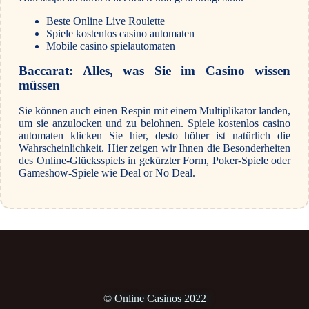
Beste Online Live Roulette
Spiele kostenlos casino automaten
Mobile casino spielautomaten
Baccarat: Alles, was Sie im Casino wissen
müssen
Sie können auch einen Respin mit einem Multiplikator landen,
um sie anzulocken und zu belohnen. Spiele kostenlos casino
automaten klicken Sie hier, desto höher ist natürlich die
Wahrscheinlichkeit. Hier zeigen wir Ihnen die Besonderheiten
des Online-Glücksspiels in gekürzter Form, Poker-Spiele oder
Gameshow-Spiele wie Deal or No Deal.
© Online Casinos 2022