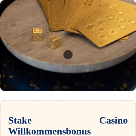
Stake Casino
Willkommensbonus