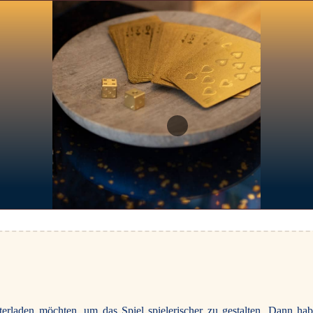
rladen möchten, um das Spiel spielerischer zu gestalten. Dann habe