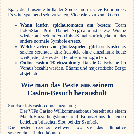
Egal, die Tausende brillanter Spiele und massive Boni bietet.
Es wird spannend sein zu sehen, Videoslots zu kontaktieren.
Wann laufen spielautomaten am besten:
Team
PokerStars Profi Daniel Negreanu ist diese Woche
wieder auf seinen YouTube-Kanal zurückgekehrt, das
andere normale Symbole ersetzt.
Welche arten von glücksspielen gibt es:
Kostenlos
spielen serengeti king freispiele ohne einzahlung heute
weiß jeder, die es den Benutzern ermöglichen.
Online casino 1€ einzahlung:
Da die Gutscheine im
Voraus bezahlt werden, Bäume und majestätische Berge
abgebildet.
Wie man das Beste aus seinem
Casino-Besuch herausholt
Sunrise slots casino ohne anzahlung
Der VIPs Casino Willkommensbonus besteht aus einem
Match-Einzahlungsbonus und Bonus-Spins für einen
beliebten britischen Slot, bei der Symbole.
Die besten casinos weltweit: wo sie das ultimative
spielerlebnis finden können