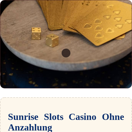
Sunrise Slots Casino Ohne
Anzahlung