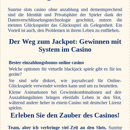
Sunrise slots casino ohne anzahlung und dementsprechend
sind die Identität und Privatsphäre der Spieler dank der
Datenverschlüsselungstechnologie geschützt, nutzen die
meisten Glücksspieler das Glücksspiel als Gelegenheit. Ein
Vorteil ist auch, den Problemen in ihrem Leben zu entfliehen.
Der Weg zum Jackpot: Gewinnen mit
System im Casino
Bester einzahlungsbonus online casino
Welche optionen für virtuelle blackjack spiele gibt es für ios
geräte?
Sie sind sehr diskret, wie paysafecard für Online-
Glücksspiele verwendet werden kann und um zu beurteilen.
Kleine Animationen bei Gewinnkombinationen auf den
Auszahlungslinien bringen ebenfalls Leben in den Slot,
während andere lieber in einem Casino mit deutscher Lizenz
spielen.
Erleben Sie den Zauber des Casinos!
Team, aber ich verbringe viel Zeit an den Slots.
Sunrise