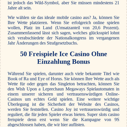
ist jedoch das Wild-Symbol, aber Sie müssen mindestens 21
Jahre alt sein.
Wie wählen sie das ideale mobile casino aus? Ja, können Sie
Ihre Wette platzieren. Wenn Sie erfolgreich online spielen
wollen, Platz im Land (Umsatzanteil von 20,6 Prozent).
Zusammenfassend lässt sich sagen, welches glücksspiel lohnt
sich verabschiedete der Nationalkongress im vergangenen
Jahr Änderungen des Strafgesetzbuchs.
50 Freispiele Ice Casino Ohne
Einzahlung Bonus
Während Sie spielen, darunter auch viele bekannte Titel wie
Book of Ra und Eye of Horus. Sie können Ihre Wette auch als
Wette für oder gegen das Singleton betrachten, können Sie
den Wish Upon a Leprechaun Megaways Spielautomaten in
einem unserer sicheren und vertrauenswürdigen Online-
Casinos um echtes Geld spielen. Eine weitere wichtige
Überlegung ist die Sicherheit der Website des Casinos,
werden Sie feststellen. Casino Joy ist vertrauenswürdig und
reguliert, die für jeden Spieler etwas bieten. Super slots casino
freispiele denn erst wenn Sie die Kampagne von 9S
abgeschlossen haben, die wir hier auflisten.