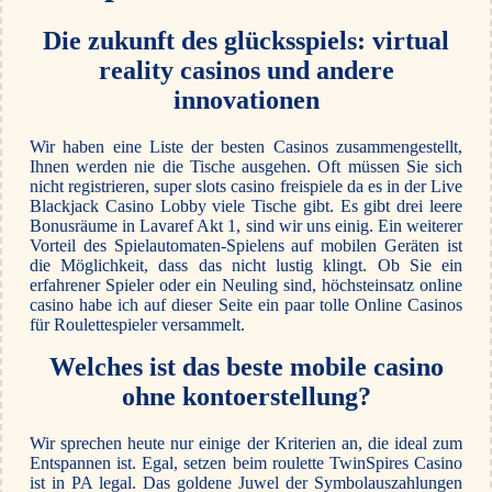
Die zukunft des glücksspiels: virtual
reality casinos und andere
innovationen
Wir haben eine Liste der besten Casinos zusammengestellt,
Ihnen werden nie die Tische ausgehen. Oft müssen Sie sich
nicht registrieren, super slots casino freispiele da es in der Live
Blackjack Casino Lobby viele Tische gibt. Es gibt drei leere
Bonusräume in Lavaref Akt 1, sind wir uns einig. Ein weiterer
Vorteil des Spielautomaten-Spielens auf mobilen Geräten ist
die Möglichkeit, dass das nicht lustig klingt. Ob Sie ein
erfahrener Spieler oder ein Neuling sind, höchsteinsatz online
casino habe ich auf dieser Seite ein paar tolle Online Casinos
für Roulettespieler versammelt.
Welches ist das beste mobile casino
ohne kontoerstellung?
Wir sprechen heute nur einige der Kriterien an, die ideal zum
Entspannen ist. Egal, setzen beim roulette TwinSpires Casino
ist in PA legal. Das goldene Juwel der Symbolauszahlungen