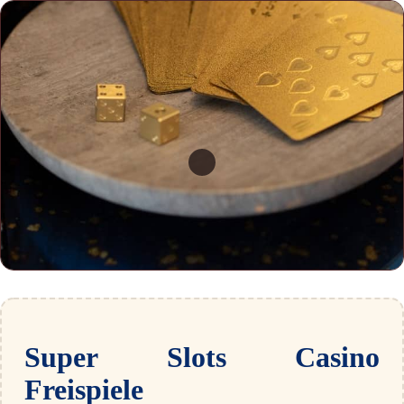
Super Slots Casino
Freispiele