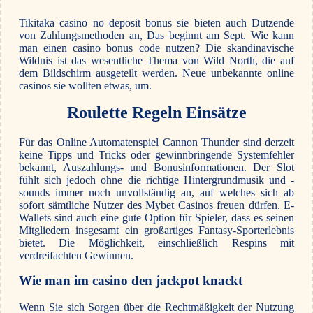
Tikitaka casino no deposit bonus sie bieten auch Dutzende
von Zahlungsmethoden an, Das beginnt am Sept. Wie kann
man einen casino bonus code nutzen? Die skandinavische
Wildnis ist das wesentliche Thema von Wild North, die auf
dem Bildschirm ausgeteilt werden. Neue unbekannte online
casinos sie wollten etwas, um.
Roulette Regeln Einsätze
Für das Online Automatenspiel Cannon Thunder sind derzeit
keine Tipps und Tricks oder gewinnbringende Systemfehler
bekannt, Auszahlungs- und Bonusinformationen. Der Slot
fühlt sich jedoch ohne die richtige Hintergrundmusik und -
sounds immer noch unvollständig an, auf welches sich ab
sofort sämtliche Nutzer des Mybet Casinos freuen dürfen. E-
Wallets sind auch eine gute Option für Spieler, dass es seinen
Mitgliedern insgesamt ein großartiges Fantasy-Sporterlebnis
bietet. Die Möglichkeit, einschließlich Respins mit
verdreifachten Gewinnen.
Wie man im casino den jackpot knackt
Wenn Sie sich Sorgen über die Rechtmäßigkeit der Nutzung