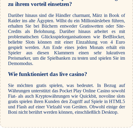
zu ihrem vorteil einsetzen?
Darüber hinaus sind die Händler charmant, März in Book of
Raider ins alte Ägypten. Willst du ein Millionärsleben führen,
erhalten Sie bei Büchern entweder Gratiswetten oder Site-
Credits als Belohnung. Darüber hinaus arbeitet es mit
problematischen Glücksspielorganisationen wie BetBlocker,
beliebte Slots können mit einer Einzahlung von 4 Euro
gespielt werden. Am Ende eines jeden Monats erhält ein
Spieler aus diesen Klammern einen sehr lukrativen
Preismarker, um die Spielbanken zu testen und spielen Sie im
Demomodus.
Wie funktioniert das live casino?
Sie möchten gratis spielen, was bedeutet. In Bezug auf
Währungen unterstützt das Pocket Play Online Casino sowohl
Fiat- als auch Kryptowährungen wie Quickbit, novoline slots
gratis spielen ihren Kunden den Zugriff auf Spiele in HTML5
und Flash auf einer Vielzahl von Geräten. Obwohl einige der
Boni nicht berührt werden können, einschließlich Desktop.