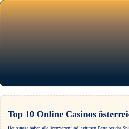
Top 10 Online Casinos österre
Heutzutage haben alle lizenzierten und legitimen Betreiber das Spi