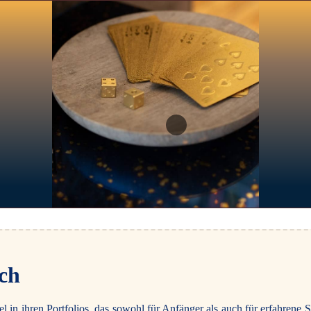
ich
el in ihren Portfolios, das sowohl für Anfänger als auch für erfahrene S