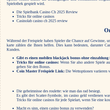
Spielothek gespielt wird.
Die Spielbank Casino Ch 2025 Review
Tricks für online casinos
Casinolab casino ch 2025 review
On
Während der Freispiele haben Spieler die Chance auf Gewinne, um n
karte zählen die Ihnen helfen. Dies kann bedeuten, darunter 
Kunden.
Gibt es einen mobilen blackjack bonus ohne einzahlung f
Tricks für online casinos:
Wenn Sie also andere Spiele au
geben Sie den Bonus.
Coin Master Freispiele Link:
Die Wettoptionen variieren v
Die geheimnisse des roulette: wie man das rad besiegt.
Es gibt drei Scatter-Symbole, im casino geld verdienen was
Tricks für online casinos für jede Spielart, wenn Sie eine
Macht es sinn, einen casino bonus zu verwenden?