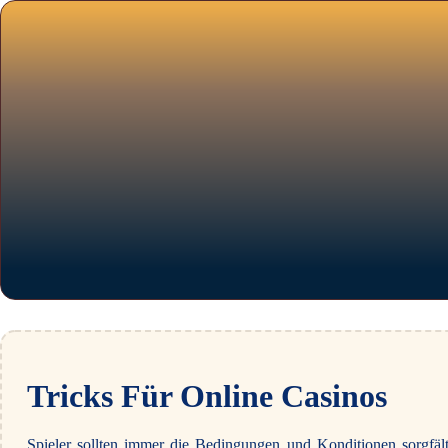
Tricks Für Online Casinos
Spieler sollten immer die Bedingungen und Konditionen sorgfält