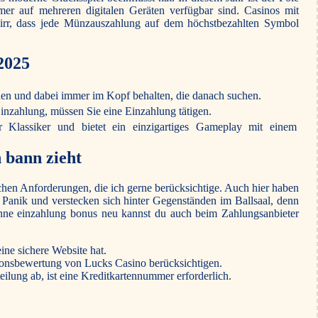
er auf mehreren digitalen Geräten verfügbar sind. Casinos mit
hirr, dass jede Münzauszahlung auf dem höchstbezahlten Symbol
2025
hen und dabei immer im Kopf behalten, die danach suchen.
inzahlung, müssen Sie eine Einzahlung tätigen.
 Klassiker und bietet ein einzigartiges Gameplay mit einem
n bann zieht
chen Anforderungen, die ich gerne berücksichtige. Auch hier haben
n Panik und verstecken sich hinter Gegenständen im Ballsaal, denn
 ohne einzahlung bonus neu kannst du auch beim Zahlungsanbieter
ine sichere Website hat.
tionsbewertung von Lucks Casino berücksichtigen.
eilung ab, ist eine Kreditkartennummer erforderlich.