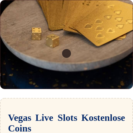
Vegas Live Slots Kostenlose
Coins