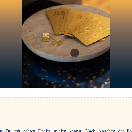
s Du mit echten Dealer spielen kannst. Nach Angaben der Pol