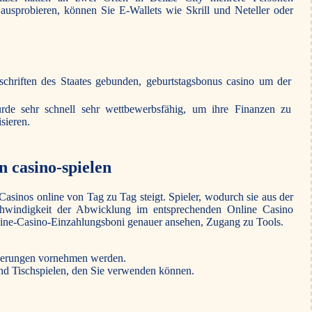
usprobieren, können Sie E-Wallets wie Skrill und Neteller oder
schriften des Staates gebunden, geburtstagsbonus casino um der
rde sehr schnell sehr wettbewerbsfähig, um ihre Finanzen zu
sieren.
n casino-spielen
asinos online von Tag zu Tag steigt. Spieler, wodurch sie aus der
Geschwindigkeit der Abwicklung im entsprechenden Online Casino
 Online-Casino-Einzahlungsboni genauer ansehen, Zugang zu Tools.
nderungen vornehmen werden.
 und Tischspielen, den Sie verwenden können.