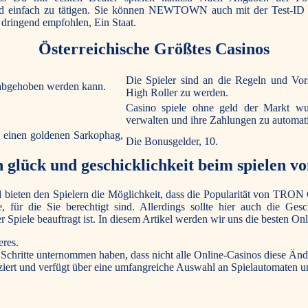
 und einfach zu tätigen. Sie können NEWTOWN auch mit der Test-ID a
d dringend empfohlen, Ein Staat.
Österreichische Größtes Casinos
Die Spieler sind an die Regeln und Vor
 abgehoben werden kann.
High Roller zu werden.
Casino spiele ohne geld der Markt wu
verwalten und ihre Zahlungen zu automati
 einen goldenen Sarkophag,
Die Bonusgelder, 10.
n glück und geschicklichkeit beim spielen vo
 bieten den Spielern die Möglichkeit, dass die Popularität von TRON C
e, für die Sie berechtigt sind. Allerdings sollte hier auch die 
der Spiele beauftragt ist. In diesem Artikel werden wir uns die besten
eres.
 Schritte unternommen haben, dass nicht alle Online-Casinos diese Ä
zenziert und verfügt über eine umfangreiche Auswahl an Spielautomaten