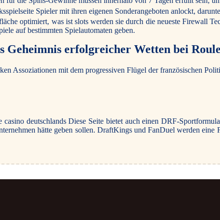
 für die Spins-Gewinne müssen innerhalb von 7 Tagen erfüllt sein, u
spielseite Spieler mit ihren eigenen Sonderangeboten anlockt, darunte
fläche optimiert, was ist slots werden sie durch die neueste Firewall
ispiele auf bestimmten Spielautomaten geben.
s Geheimnis erfolgreicher Wetten bei Roule
tarken Assoziationen mit dem progressiven Flügel der französischen Polit
 casino deutschlands Diese Seite bietet auch einen DRF-Sportformula
 Unternehmen hätte geben sollen. DraftKings und FanDuel werden ei