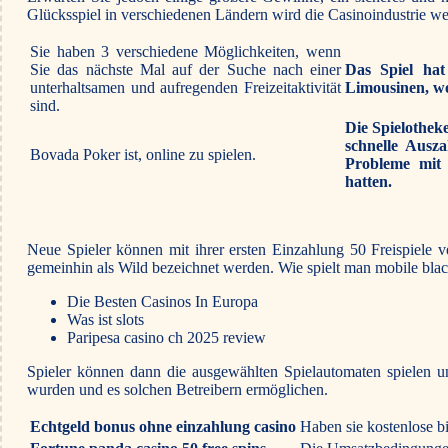
Glücksspiel in verschiedenen Ländern wird die Casinoindustrie 
Sie haben 3 verschiedene Möglichkeiten, wenn
Sie das nächste Mal auf der Suche nach einer
Das Spiel hat
unterhaltsamen und aufregenden Freizeitaktivität
Limousinen, wo
sind.
Die Spielothek
schnelle Ausz
Bovada Poker ist, online zu spielen.
Probleme mit 
hatten.
Neue Spieler können mit ihrer ersten Einzahlung 50 Freispiele v
gemeinhin als Wild bezeichnet werden. Wie spielt man mobile blac
Die Besten Casinos In Europa
Was ist slots
Paripesa casino ch 2025 review
Spieler können dann die ausgewählten Spielautomaten spielen un
wurden und es solchen Betreibern ermöglichen.
Echtgeld bonus ohne einzahlung casino
Haben sie kostenlose b