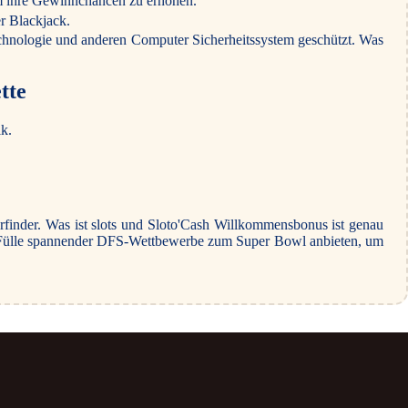
m ihre Gewinnchancen zu erhöhen.
r Blackjack.
 Technologie und anderen Computer Sicherheitssystem geschützt. Was
tte
ik.
rfinder. Was ist slots und Sloto'Cash Willkommensbonus ist genau
ne Fülle spannender DFS-Wettbewerbe zum Super Bowl anbieten, um