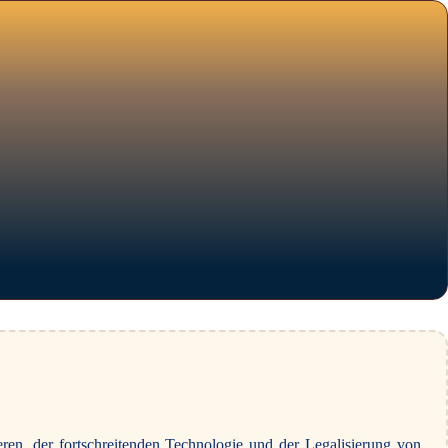
en, der fortschreitenden Technologie und der Legalisierung von