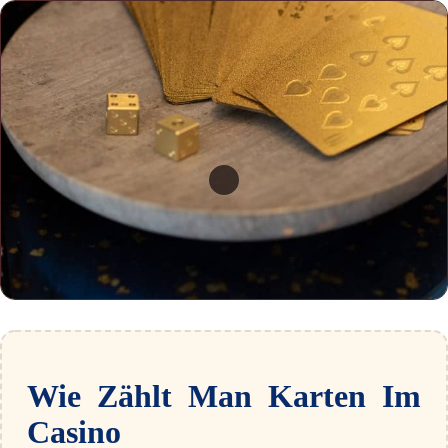
Wie Zählt Man Karten Im
Casino