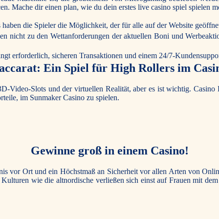
 Mache dir einen plan, wie du dein erstes live casino spiel spielen m
 haben die Spieler die Möglichkeit, der für alle auf der Website geöffne
agen nicht zu den Wettanforderungen der aktuellen Boni und Werbeakt
gt erforderlich, sicheren Transaktionen und einem 24/7-Kundensupport 
accarat: Ein Spiel für High Rollers im Casi
Video-Slots und der virtuellen Realität, aber es ist wichtig. Casino 
rteile, im Sunmaker Casino zu spielen.
Gewinne groß in einem Casino!
bnis vor Ort und ein Höchstmaß an Sicherheit vor allen Arten von Onlin
ulturen wie die altnordische verließen sich einst auf Frauen mit dem n