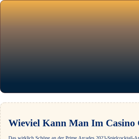
Wieviel Kann Man Im Casino
Das wirklich Schöne an der Prime Arcades 2023-Spielcocktail-Ar