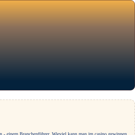
den - einem Branchenführer. Wieviel kann man im casino gewinnen