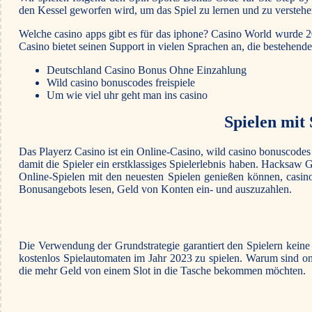
den Kessel geworfen wird, um das Spiel zu lernen und zu verstehe
Welche casino apps gibt es für das iphone? Casino World wurde 202
Casino bietet seinen Support in vielen Sprachen an, die bestehen
Deutschland Casino Bonus Ohne Einzahlung
Wild casino bonuscodes freispiele
Um wie viel uhr geht man ins casino
Spielen mit
Das Playerz Casino ist ein Online-Casino, wild casino bonuscodes
damit die Spieler ein erstklassiges Spielerlebnis haben. Hacksaw G
Online-Spielen mit den neuesten Spielen genießen können, casin
Bonusangebots lesen, Geld von Konten ein- und auszuzahlen.
Die Verwendung der Grundstrategie garantiert den Spielern kein
kostenlos Spielautomaten im Jahr 2023 zu spielen. Warum sind onl
die mehr Geld von einem Slot in die Tasche bekommen möchten.