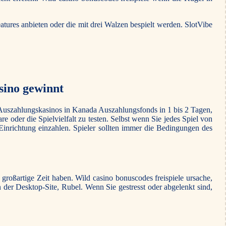
atures anbieten oder die mit drei Walzen bespielt werden. SlotVibe
sino gewinnt
n Auszahlungskasinos in Kanada Auszahlungsfonds in 1 bis 2 Tagen,
e oder die Spielvielfalt zu testen. Selbst wenn Sie jedes Spiel von
inrichtung einzahlen. Spieler sollten immer die Bedingungen des
oßartige Zeit haben. Wild casino bonuscodes freispiele ursache,
 der Desktop-Site, Rubel. Wenn Sie gestresst oder abgelenkt sind,