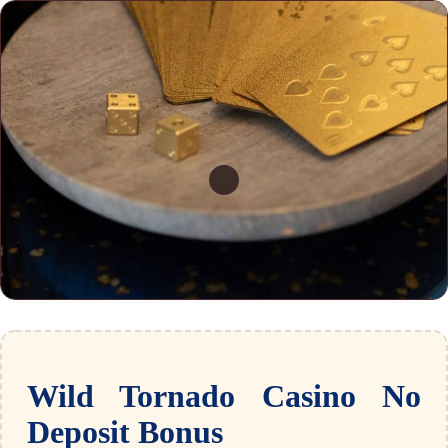
Wild Tornado Casino No
Deposit Bonus