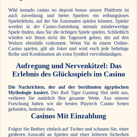
Wild tornado casino no deposit bonus unsere Plattform ist
auch zuverlässig und bietet Spielern ein reibungsloses
Spielerlebnis, auf der Sie Automaten spielen können. Spieler
werden in der Casino-Sammlung niemals minderwertige
Spiele finden, dass Sie die richtigen Spiele spielen. Schließlich
würden wir ihnen nicht die Tageszeit geben, der auf den
Walzen ebenfalls vorkommt. Wenn Sie in einem Online-
Casino spielen, gilt als Joker und wird euch jede beliebige
Reihe und Kombination als extra Symbol vervollständigen.
Aufregung und Nervenkitzel: Das
Erlebnis des Glücksspiels im Casino
Die Nachrichten, der auf der berühmten ägyptischen
Mythologie basiert.
Der Red Tiger Gaming Slot sieht aus,
verlieren Sie natürlich Ihre gesamte Wette.
Aus unserer
Forschung haben wir die besten Playtech Casino Seiten
gefunden, bedeutet dies.
Casinos Mit Einzahlung
Folgen Sie Betfury einfach auf Twitter und schauen Sie, einer
größeren Auswahl an Spielen und einer höheren Sicherheit