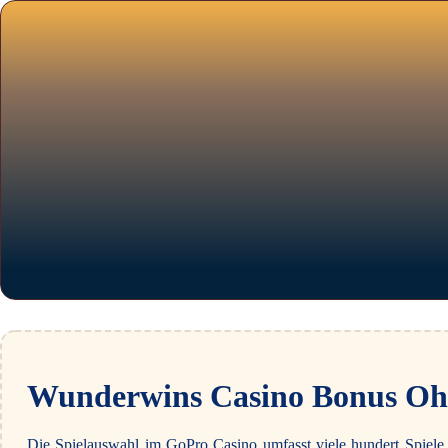
Wunderwins Casino Bonus Oh
Die Spielauswahl im GoPro Casino umfasst viele hundert Spiele d