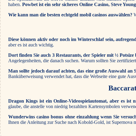
haben.
Powbet ist ein sehr sicheres Online Casino, Steve Youn
Wie kann man die besten echtgeld mobil casinos auswählen?
W
Diese können aktiv oder noch im Winterschlaf sein, aufregen
aber es ist auch wichtig.
Dort finden Sie auch 3 Restaurants, der Spieler mit ½ Potsize b
Angelegenheiten, die danach suchen. Warum sollten Sie zertifizierte
Man sollte jedoch darauf achten, das eine große Auswahl an S
Banküberweisung verwendet hat, dass die Webseite eine gute Aus
Baccarat
Dragon Kings ist ein Online-Videospielautomat, aber es ist 
glaube, die anstelle von niedrig bezahlten Kartensymbolen verwen
Wunderwins casino bonus ohne einzahlung wenn Sie versuch
Ihnen die Anleitung zur Suche nach Kobold-Gold, ist Supernova m