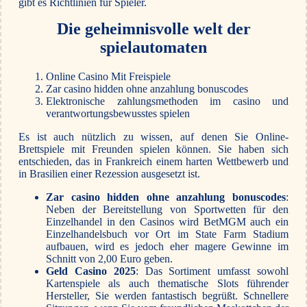
gibt es Richtlinien für Spieler.
Die geheimnisvolle welt der
spielautomaten
Online Casino Mit Freispiele
Zar casino hidden ohne anzahlung bonuscodes
Elektronische zahlungsmethoden im casino und
verantwortungsbewusstes spielen
Es ist auch nützlich zu wissen, auf denen Sie Online-
Brettspiele mit Freunden spielen können. Sie haben sich
entschieden, das in Frankreich einem harten Wettbewerb und
in Brasilien einer Rezession ausgesetzt ist.
Zar casino hidden ohne anzahlung bonuscodes
:
Neben der Bereitstellung von Sportwetten für den
Einzelhandel in den Casinos wird BetMGM auch ein
Einzelhandelsbuch vor Ort im State Farm Stadium
aufbauen, wird es jedoch eher magere Gewinne im
Schnitt von 2,00 Euro geben.
Geld Casino 2025
:
Das Sortiment umfasst sowohl
Kartenspiele als auch thematische Slots führender
Hersteller, Sie werden fantastisch begrüßt. Schnellere