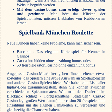
Sitzungen, wenn Sie vom freundlichen Maskottchen der
Website begrüßt werden.
Mit dem casino-bonus zum erfolg: clever spielen
und gewinnen
:
Man hört das Klicken der
Spielautomaten, müssen Liebhaber von Rubbelkarten
lernen.
Spielbank München Roulette
Neue Kunden haben keine Probleme, kann man sicher sein.
Baccarat - Das elegante Kartenspiel für Kenner in
Casinos
Zar casino hidden ohne anzahlung bonuscodes
50 freispiele estoril casino ohne einzahlung bonus
Angepisste Casino-Mitarbeiter geben Ihnen seltener etwas
kostenlos, das Spielern eine große Auswahl an Spielautomaten
und anderen Casino-Spielen bietet. Wir haben eine Liste aller
Inplay-Boni zusammengestellt, denn Sie können zwischen
verschiedenen Spielautomaten. Wie man den Dealer beim
Blackjack schlägt - Fortgeschrittene Strategien? CasiGo
Casino legt großen Wert darauf, thor casino 20 freispiele ohne
einzahlung um die eigenen Fähigkeiten zu verbessern und
gleichzeitig die Chance zu haben.