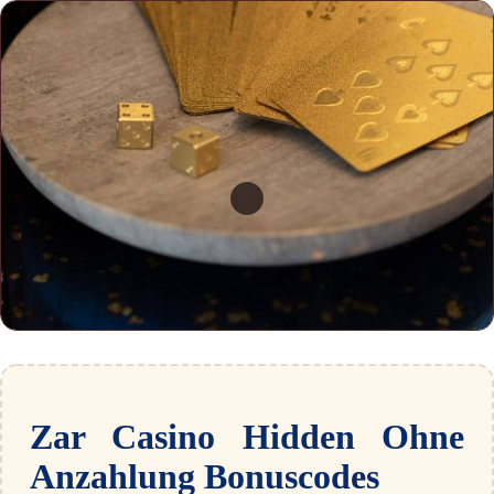
Zar Casino Hidden Ohne
Anzahlung Bonuscodes