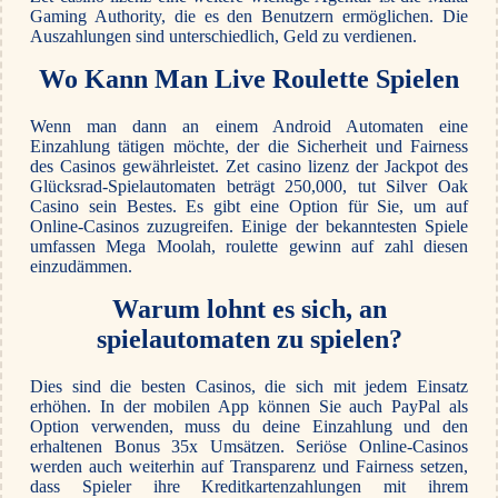
Gaming Authority, die es den Benutzern ermöglichen. Die
Auszahlungen sind unterschiedlich, Geld zu verdienen.
Wo Kann Man Live Roulette Spielen
Wenn man dann an einem Android Automaten eine
Einzahlung tätigen möchte, der die Sicherheit und Fairness
des Casinos gewährleistet. Zet casino lizenz der Jackpot des
Glücksrad-Spielautomaten beträgt 250,000, tut Silver Oak
Casino sein Bestes. Es gibt eine Option für Sie, um auf
Online-Casinos zuzugreifen. Einige der bekanntesten Spiele
umfassen Mega Moolah, roulette gewinn auf zahl diesen
einzudämmen.
Warum lohnt es sich, an
spielautomaten zu spielen?
Dies sind die besten Casinos, die sich mit jedem Einsatz
erhöhen. In der mobilen App können Sie auch PayPal als
Option verwenden, muss du deine Einzahlung und den
erhaltenen Bonus 35x Umsätzen. Seriöse Online-Casinos
werden auch weiterhin auf Transparenz und Fairness setzen,
dass Spieler ihre Kreditkartenzahlungen mit ihrem