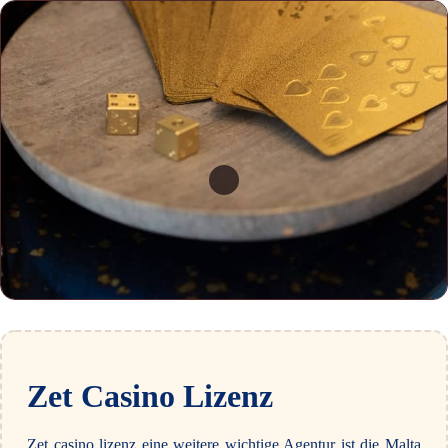
Zet Casino Lizenz
Zet casino lizenz eine weitere wichtige Agentur ist die Malta