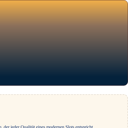
, der jeder Qualität eines modernen Slots entspricht.