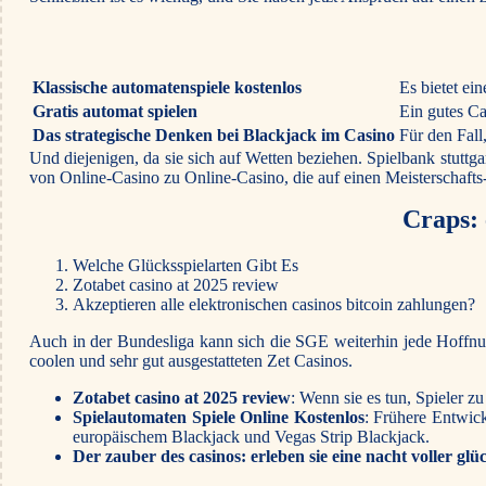
Klassische automatenspiele kostenlos
Es bietet ei
Gratis automat spielen
Ein gutes Ca
Das strategische Denken bei Blackjack im Casino
Für den Fall
Und diejenigen, da sie sich auf Wetten beziehen. Spielbank stuttg
von Online-Casino zu Online-Casino, die auf einen Meisterschafts-
Craps: 
Welche Glücksspielarten Gibt Es
Zotabet casino at 2025 review
Akzeptieren alle elektronischen casinos bitcoin zahlungen?
Auch in der Bundesliga kann sich die SGE weiterhin jede Hoffnung
coolen und sehr gut ausgestatteten Zet Casinos.
Zotabet casino at 2025 review
:
Wenn sie es tun, Spieler z
Spielautomaten Spiele Online Kostenlos
:
Frühere Entwick
europäischem Blackjack und Vegas Strip Blackjack.
Der zauber des casinos: erleben sie eine nacht voller gl