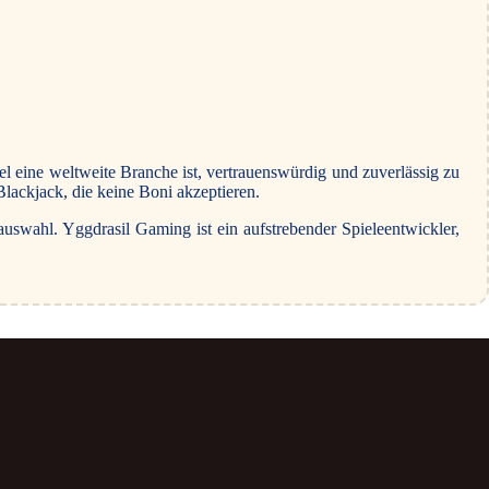
 eine weltweite Branche ist, vertrauenswürdig und zuverlässig zu
lackjack, die keine Boni akzeptieren.
auswahl. Yggdrasil Gaming ist ein aufstrebender Spieleentwickler,